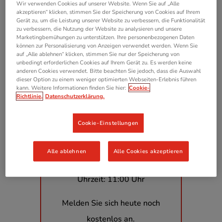
Wir verwenden Cookies auf unserer Website. Wenn Sie auf „Alle
akzeptieren“ klicken, stimmen Sie der Speicherung von Cookies auf Ihrem
Gerät zu, um die Leistung unserer Website zu verbessern, die Funktionalität
zu verbessern, die Nutzung der Website zu analysieren und unsere
Marketingbemühungen zu unterstützen. Ihre personenbezogenen Daten
können zur Personalisierung von Anzeigen verwendet werden. Wenn Sie
Live Webinar
auf „Alle ablehnen“ klicken, stimmen Sie nur der Speicherung von
unbedingt erforderlichen Cookies auf Ihrem Gerät zu. Es werden keine
anderen Cookies verwendet. Bitte beachten Sie jedoch, dass die Auswahl
Effizent und zukunftssicher:
dieser Option zu einem weniger optimierten Webseiten-Erlebnis führen
kann. Weitere Informationen finden Sie hier:
Cookie-
Verwaltungsaufgaben
Richtlinie,
Datenschutzerklärung.
rechtssicher
und datenschutzkonform
Cookie-Einstellungen
auslagern!
Alle ablehnen
Alle Cookies akzeptieren
Wann: 28.01.2025
Uhrzeit: 11:00 Uhr
Melden Sie sich heute noch
kostenlos an.