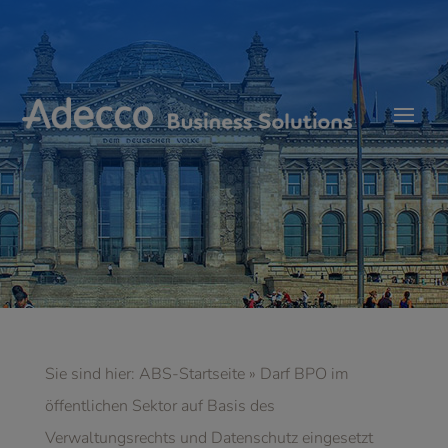
Sie sind hier:
ABS-Startseite
»
Darf BPO im
öffentlichen Sektor auf Basis des
Verwaltungsrechts und Datenschutz eingesetzt